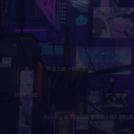
“
“阵营之战 一触即发！”《
300大作战
·Return》将于2022年春换新上线