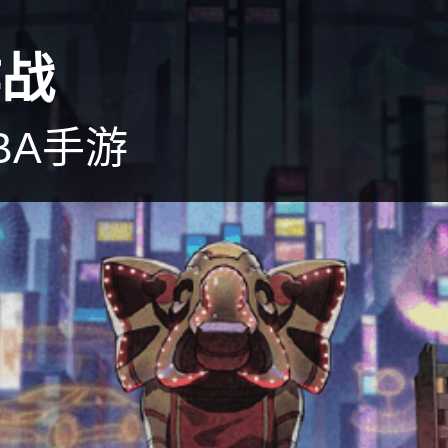
作战
BA手游