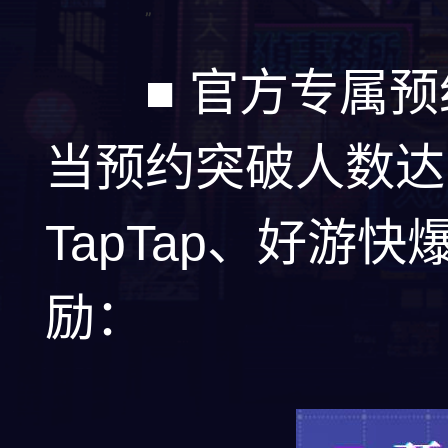
”
■ 官方专属
当预约突破人数达
TapTap、好游
励：