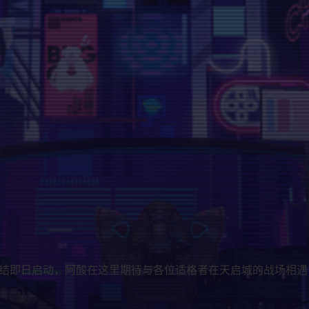
！预约集结即日启动，阿酸在这里期待与各位适格者在天启城的战场相遇